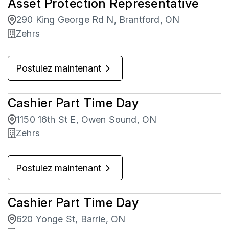
Asset Protection Representative
Keswick
2
290 King George Rd N, Brantford, ON
Kingsville
2
Zehrs
Kitchener
1
Postulez maintenant
Listowel
8
Cashier Part Time Day
1150 16th St E, Owen Sound, ON
Zehrs
Postulez maintenant
Cashier Part Time Day
620 Yonge St, Barrie, ON