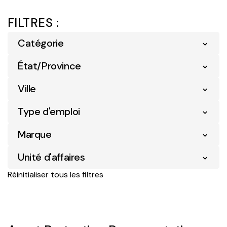
FILTRES :
Catégorie
État/Province
Détail
37
Pharmacie
19
Ville
Ontario
60
Soutien Opérationnel
4
Type d'emploi
Alliston
1
Marque
Entry Level
2
Barrie
5
Unité d'affaires
Zehrs
60
Brantford
1
Réinitialiser tous les filtres
Pharmacie
19
Goderich
2
Protection des actifs
4
Guelph
4
Vente au détail d'entreprise
37