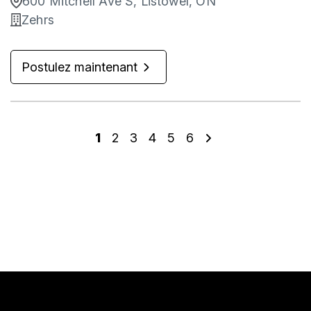
600 Mitchell Ave S, Listowel, ON
Zehrs
Postulez maintenant
1
2
3
4
5
6