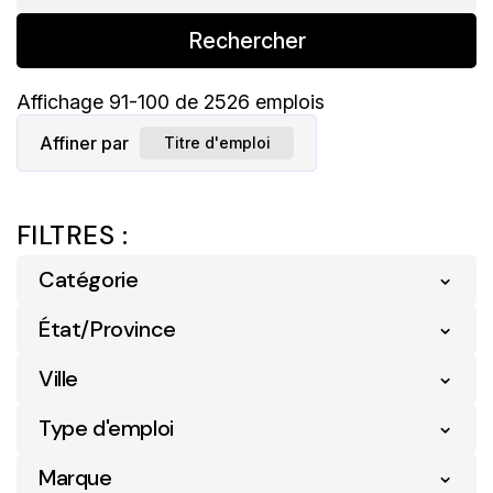
Rechercher
Affichage
91
-
100
de
2526
emplois
Affiner par
Titre d'emploi
FILTRES :
Catégorie
État/Province
Analyse Commerciale
6
Ville
Alberta
237
Communication
2
Type d'emploi
Abbotsford
1
Colombie-Britannique
260
Conformité
6
Marque
Entry Level
22
Acton Vale
4
Île-Du-Prince-Édouard
19
Détail
2087