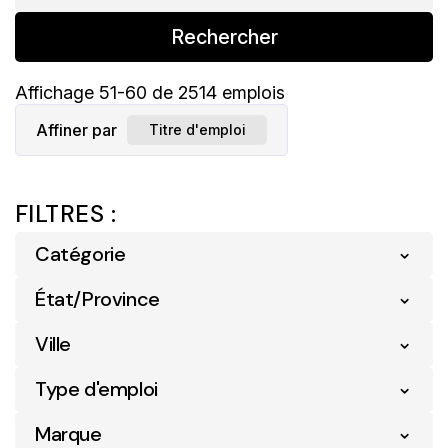
Rechercher
Affichage
51
-
60
de
2514
emplois
Affiner par
Titre d'emploi
FILTRES :
Catégorie
État/Province
Analyse Commerciale
5
Ville
Alberta
254
Communication
2
Type d'emploi
Acton Vale
4
Colombie-Britannique
264
Conformité
6
Marque
Entry Level
25
Airdrie
3
Île-Du-Prince-Édouard
17
Détail
2077